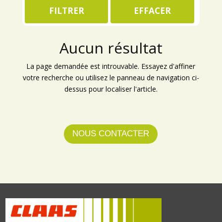
BEDNAR
FILTRER
EFFACER
ANDAINEUR
BEL AIR
BENNE
BERTHOUD
BROYEUR
BONNEL
Aucun résultat
BROYEUR GYROBROYEUR
BUGNOT
CHARGEUR
La page demandée est introuvable. Essayez d'affiner
CALVET
votre recherche ou utilisez le panneau de navigation ci-
CHARGEUSE
CARRE
dessus pour localiser l'article.
CHARIOT REMORQUE
CARROY GIRAUDON
CHARRUE
CASE
COVER CROP
CASEIH
DEBROUSSAILLEUSE
NOUS CONTACTER
CASELLA
DEBROUSSAILLEUSE RADIOCOMMANDE
CHARLIER
DECHAUMEUR
CHEVAL
DESILEUSE
CLAAS
DISTRIBUTEUR ENGRAIS
COUTAND
ENROULEUR
DEUTZ
ENSILEUSE
DIABOLO MANUS