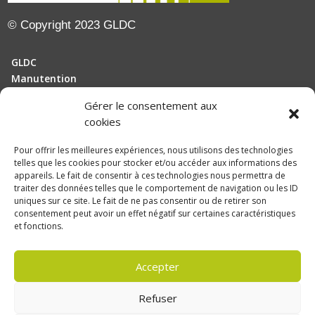
EPANDEUR
DIVERS
© Copyright 2023 GLDC
FANEUSE
EMILY
FAUCHEUSE
ERMAS
GLDC
GROUPE IRRIGATION
FELLA
Manutention
HERSE
FENDT
HERSE ROTATIVE
Gérer le consentement aux
FERRAND
Motoculture
INTERIEUR DE FERME
cookies
FIRESTONE
Elevage
LAITERIE
GASPARDO
Pour offrir les meilleures expériences, nous utilisons des technologies
MOISSONNEUSE BATTEUSE
telles que les cookies pour stocker et/ou accéder aux informations des
GILIBERT
Actualités
appareils. Le fait de consentir à ces technologies nous permettra de
NETTOYEUR EAU FROIDE
GREGOIRE ET BESSON
Recrutement
traiter des données telles que le comportement de navigation ou les ID
OUTILS DU SOL A DENTS
uniques sur ce site. Le fait de ne pas consentir ou de retirer son
HONDA
consentement peut avoir un effet négatif sur certaines caractéristiques
Politique de confidentialité
PNEUS ROUES JUMELAGE
HORSCH
et fonctions.
PRESSE
IDASS
Mentions légales
PRESSE CUBIQUE
IRTEC
Accepter
Politique de confidentialité
PULVERISATEUR AUTOMOTEUR
ISEKI
Une réalisation
DLW Communication
PULVERISATEUR TRAINE
Refuser
JCB
REMORQUE AUTOCHARGEUSE