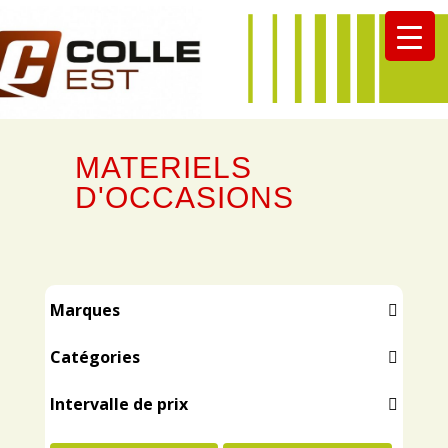
MATERIELS
D'OCCASIONS
Marques
ACTISOL
Catégories
ALTEC
ACCESSOIRES
AMAZONE
Intervalle de prix
ACCESSOIRES RECOLTE
APV
ACCESSOIRES TP ET MANUTENTION