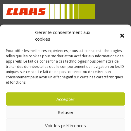
© Copyright 2023 GLDC
Gérer le consentement aux
cookies
GLDC
Manutention
Pour offrir les meilleures expériences, nous utilisons des technologies
telles que les cookies pour stocker et/ou accéder aux informations des
appareils. Le fait de consentir à ces technologies nous permettra de
Motoculture
traiter des données telles que le comportement de navigation ou les ID
uniques sur ce site. Le fait de ne pas consentir ou de retirer son
Elevage
consentement peut avoir un effet négatif sur certaines caractéristiques
et fonctions.
Actualités
Recrutement
Accepter
Politique de confidentialité
Refuser
Mentions légales
Voir les préférences
Politique de confidentialité