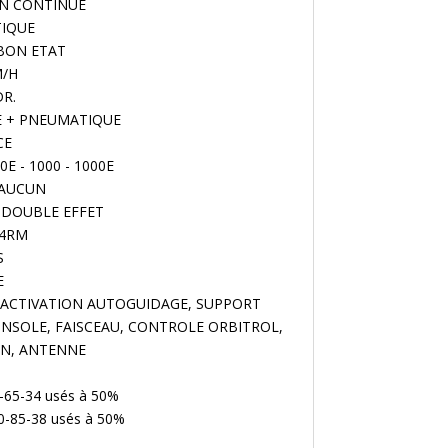
ION CONTINUE
TIQUE
 : BON ETAT
M/H
DR.
UE + PNEUMATIQUE
CE
540E - 1000 - 1000E
: AUCUN
: 5 DOUBLE EFFET
 4RM
S
E
ge : ACTIVATION AUTOGUIDAGE, SUPPORT
NSOLE, FAISCEAU, CONTROLE ORBITROL,
ON, ANTENNE
-65-34 usés à 50%
50-85-38 usés à 50%