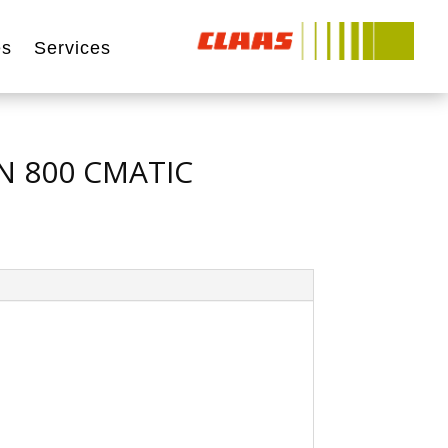
és
Services
N 800 CMATIC