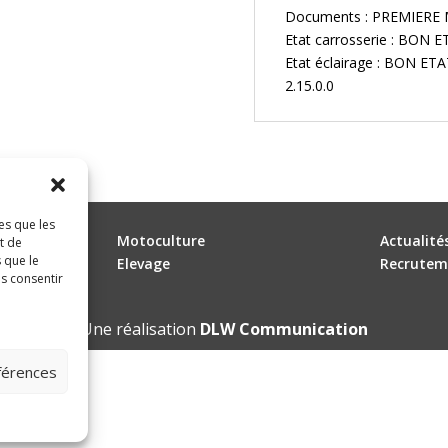
Documents : PREMIERE
Etat carrosserie : BON 
Etat éclairage : BON ETA
2.15.0.0
es que les
Motoculture
Actualité
t de
 que le
Elevage
Recrutem
as consentir
Une réalisation
DLW Communication
éférences