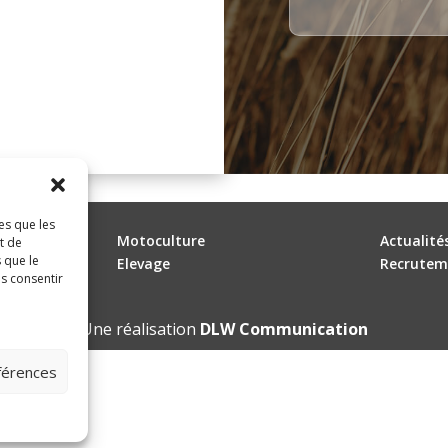
es que les
Motoculture
Actualité
t de
 que le
Elevage
Recrutem
as consentir
Une réalisation
DLW Communication
éférences