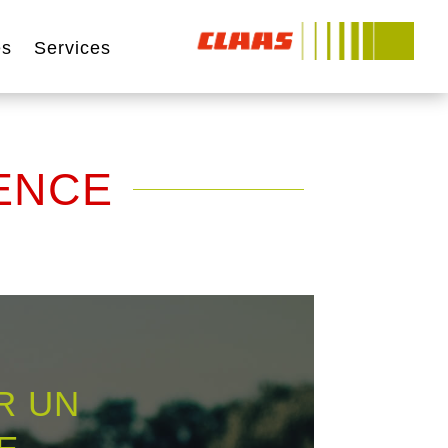
és
Services
ENCE
R UN