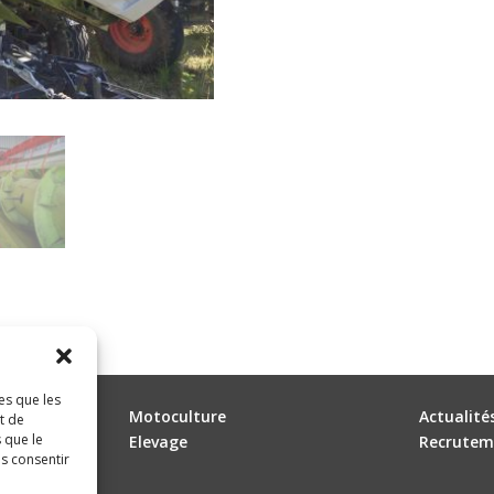
es que les
Motoculture
Actualité
t de
 que le
Elevage
Recrutem
as consentir