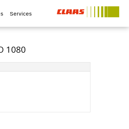
és
Services
O 1080