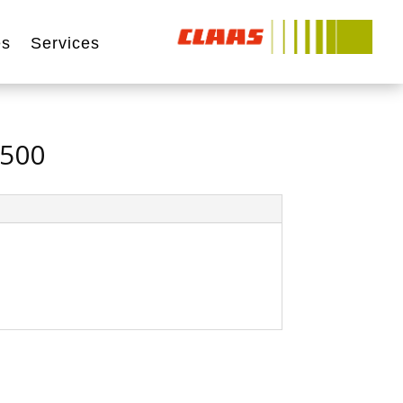
és
Services
 500