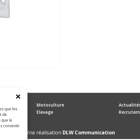
Motoculture
Actualité
es que les
Elevage
Recrutem
t de
 que le
as consentir
Une réalisation
DLW Communication