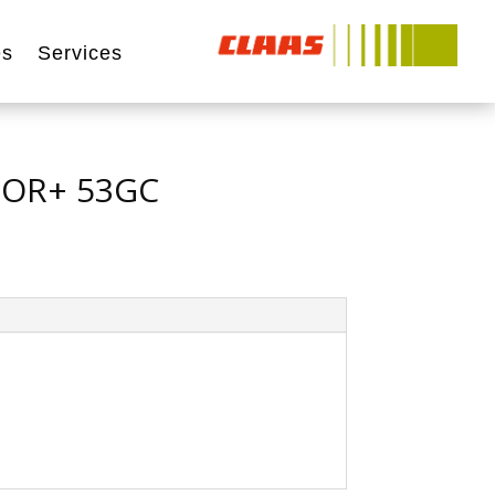
és
Services
TOR+ 53GC