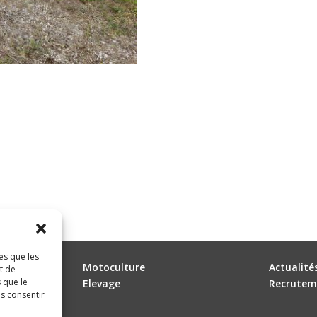
es que les
Motoculture
Actualité
t de
 que le
Elevage
Recrutem
as consentir