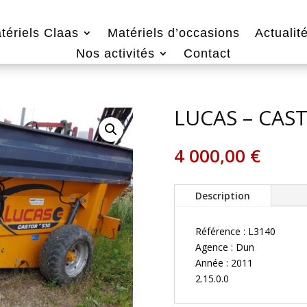
tériels Claas
Matériels d’occasions
Actualit
Nos activités
Contact
LUCAS – CAS
4 000,00
€
Description
Référence : L3140
Agence : Dun
Année : 2011
2.15.0.0