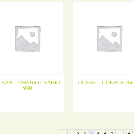
LAAS – CHARIOT VARIO
CLAAS – CONSL6-75
930
←
1
2
3
4
5
6
7
…
16