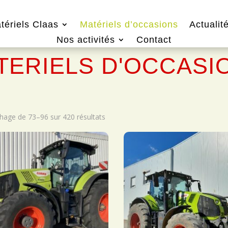
tériels Claas
Matériels d’occasions
Actualit
Nos activités
Contact
TERIELS D'OCCASI
chage de 73–96 sur 420 résultats