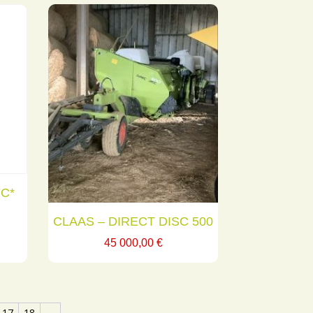
FC*
CLAAS – DIRECT DISC 500
45 000,00
€
17
18
→