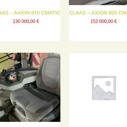
AAS – AXION 870 CMATIC
CLAAS – AXION 920 CM
130 000,00
€
152 000,00
€