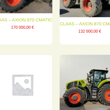
AAS – AXION 870 CMATIC
CLAAS – AXION 870 CM
170 000,00
€
132 000,00
€