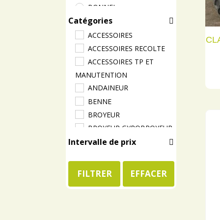
BONNEL
Catégories
BUGNOT
CALVET
ACCESSOIRES
CL
CARRE
ACCESSOIRES RECOLTE
CARROY GIRAUDON
ACCESSOIRES TP ET
CASE
MANUTENTION
CASEIH
ANDAINEUR
CASELLA
BENNE
CHARLIER
BROYEUR
CHEVAL
BROYEUR GYROBROYEUR
Intervalle de prix
CLAAS
CHARGEUR
COUTAND
CHARGEUSE
DEUTZ
CHARIOT REMORQUE
FILTRER
EFFACER
DIABOLO MANUS
CHARRUE
DIVERS
COVER CROP
EMILY
DEBROUSSAILLEUSE